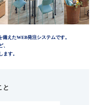
を備えたWEB発注システムです。
ど、
します。
こと