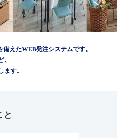
を備えたWEB発注システムです。
ど、
します。
こと